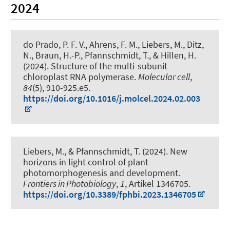
2024
do Prado, P. F. V., Ahrens, F. M., Liebers, M., Ditz,
N.
, Braun, H.-P.
, Pfannschmidt, T.
, & Hillen, H.
(2024).
Structure of the multi-subunit
chloroplast RNA polymerase
.
Molecular cell
,
84
(5), 910-925.e5.
https://doi.org/10.1016/j.molcel.2024.02.003
Liebers, M.
, & Pfannschmidt, T.
(2024).
New
horizons in light control of plant
photomorphogenesis and development
.
Frontiers in Photobiology
,
1
, Artikel 1346705.
https://doi.org/10.3389/fphbi.2023.1346705