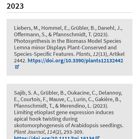
2023
Liebers, M., Hommel, E., Grübler, B., Danehl, J.
,
Offermann, S.
, & Pfannschmidt, T.
(2023).
Photosynthesis in the Biomass Model Species
Lemna minor Displays Plant-Conserved and
Species-Specific Features
.
Plants
,
12
(13), Artikel
2442.
https://doi.org/10.3390/plants12132442
Sajib, S. A., Grübler, B., Oukacine, C., Delannoy,
E., Courtois, F., Mauve, C., Lurin, C., Gakière, B.
,
Pfannschmidt, T.
, & Merendino, L. (2023).
Limiting etioplast gene expression induces
apical hook twisting during
skotomorphogenesis of Arabidopsis seedlings
.
Plant Journal
,
114
(2), 293-309.
https://doi.org/10.1111/tpj.16134