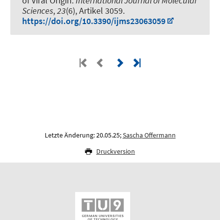
of Viral Origin
.
International Journal of Molecular
Sciences
,
23
(6), Artikel 3059.
https://doi.org/10.3390/ijms23063059
Letzte Änderung: 20.05.25;
Sascha Offermann
Druckversion