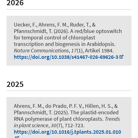
2026
Uecker, F., Ahrens, F. M., Ruder, T.
, &
Pfannschmidt, T.
(2026).
A red/blue optoswitch
for temporal control of chloroplast
transcription and biogenesis in Arabidopsis
.
Nature Communications
,
17
(1), Artikel 1984.
https://doi.org/10.1038/s41467-026-69626-3
2025
Ahrens, F. M., do Prado, P. F. V., Hillen, H. S.
, &
Pfannschmidt, T.
(2025).
The plastid-encoded
RNA polymerase of plant chloroplasts
.
Trends
in plant science
,
30
(7), 712-723.
https://doi.org/10.1016/j.tplants.2025.01.010