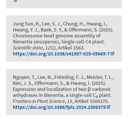
Jung Sun, K., Lee, S. J., Chung, H., Hwang, I.,
Hwang, Y. J., Baek, S. Y.
, & Offermann, S.
(2025).
Chromosome-level genome assembly of
Bienertia sinuspersici, Single-cell-C4 plant
.
Scientific data
,
12
(1), Artikel 1563.
https://doi.org/10.1038/s41597-025-05665-7
Nguyen, T., Lee, N., Frömling, F. J., Meister, T. L.,
Kim, J. S.
, Offermann, S.
, & Hwang, I. (2025).
Expression and localization of two β-carbonic
anhydrases in Bienertia, a single-cell C
plant
.
4
Frontiers in Plant Science
,
15
, Artikel 1506375.
https://doi.org/10.3389/fpls.2024.1506375